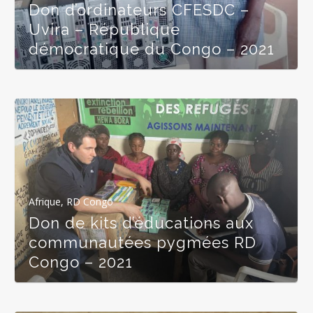
Don d’ordinateurs CFESDC –
Uvira – République
démocratique du Congo – 2021
Afrique
,
RD Congo
Don de kits d’éducations aux
communautées pygmées RD
Congo – 2021