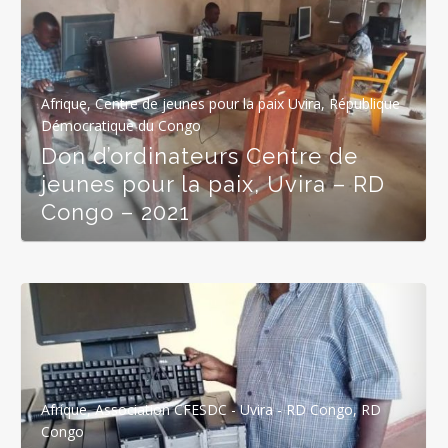
Afrique
,
Centre de jeunes pour la paix Uvira, République
Démocratique du Congo
Don d’ordinateurs Centre de
jeunes pour la paix, Uvira – RD
Congo – 2021
Afrique
,
Association CFESDC - Uvira - RD Congo
,
RD
Congo