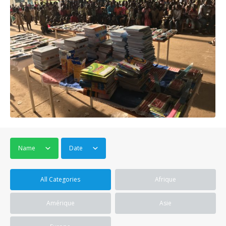
Name
Date
All Categories
Afrique
Amérique
Asie