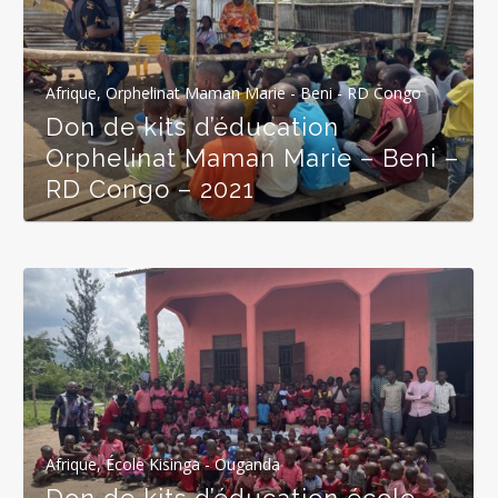
Afrique
,
Orphelinat Maman Marie - Beni - RD Congo
Don de kits d’éducation
Orphelinat Maman Marie – Beni –
RD Congo – 2021
Afrique
,
École Kisinga - Ouganda
Don de kits d’éducation école