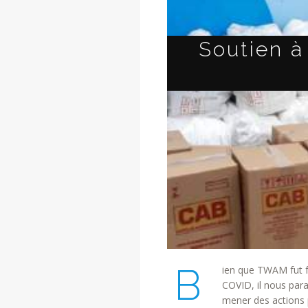
Soutien à
B
ien que TWAM fut f
COVID, il nous para
mener des actions 