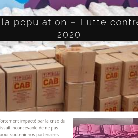
 la population – Lutte cont
2020
ortement impacté par la crise du
issait inconcevable de ne pas
pour soutenir nos partenaires