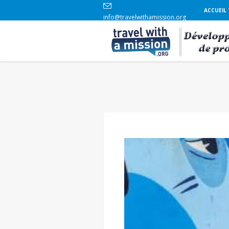
ACCUEIL
info@travelwithamission.org
+33 6 86 84 96 69