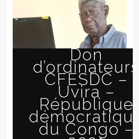
Don
d’ordinateur
CFESDC –
Uvira –
République
démocratiqu
du Congo –