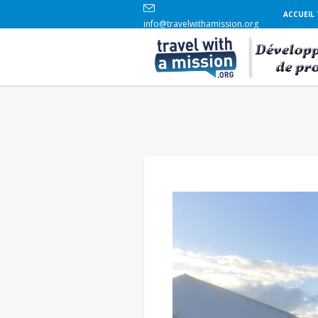
ACCUEIL
info@travelwithamission.org
+33 6 86 84 96 69