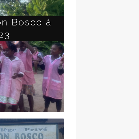
on Bosco à
23