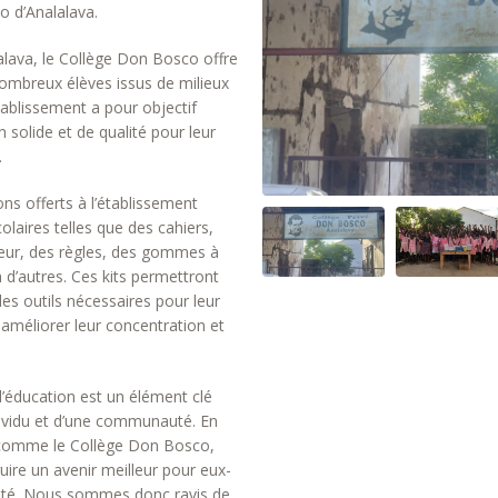
 d’Analalava.
alalava, le Collège Don Bosco offre
nombreux élèves issus de milieux
tablissement a pour objectif
n solide et de qualité pour leur
.
ns offerts à l’établissement
laires telles que des cahiers,
leur, des règles, des gommes à
n d’autres. Ces kits permettront
es outils nécessaires pour leur
 améliorer leur concentration et
éducation est un élément clé
ividu et d’une communauté. En
 comme le Collège Don Bosco,
uire un avenir meilleur pour eux-
té. Nous sommes donc ravis de