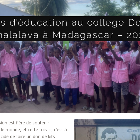
ts d’éducation au college D
nalalava à Madagascar – 20
ion est fière de soutenir
le monde, et cette fois-ci, c’est à
dé de faire un don de kits