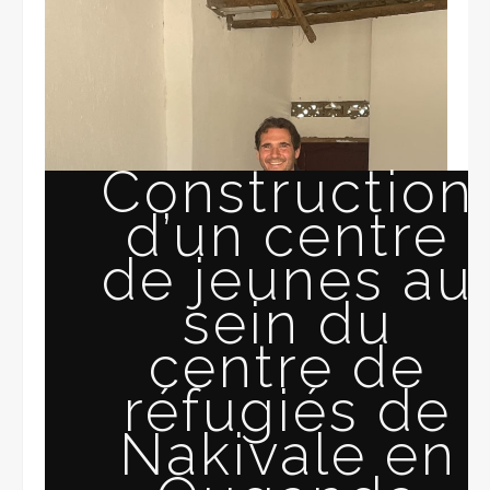
Construction
d’un centre
de jeunes au
sein du
centre de
réfugiés de
Nakivale en