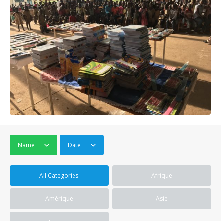
Name
Date
All Categories
Afrique
Amérique
Asie