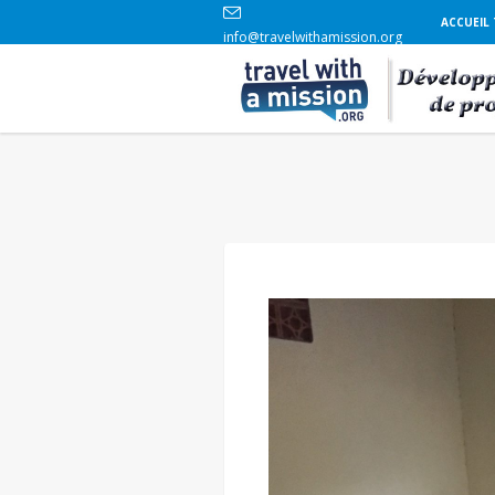
ACCUEIL
info@travelwithamission.org
+33 6 86 84 96 69