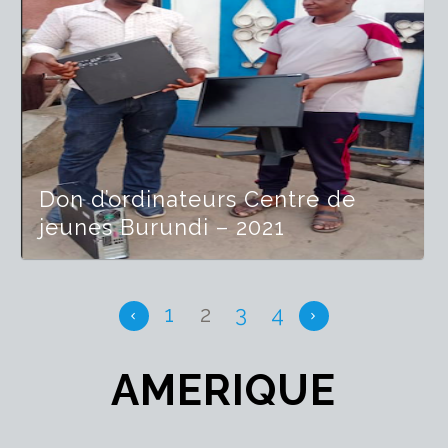
Don d’ordinateurs Centre de
jeunes Burundi – 2021
1
2
3
4
AMERIQUE