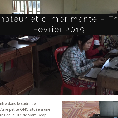
inateur et d’imprimante – Tn
Février 2019
ntre dans le cadre de
’une petite ONG située à une
res de la ville de Siam Reap