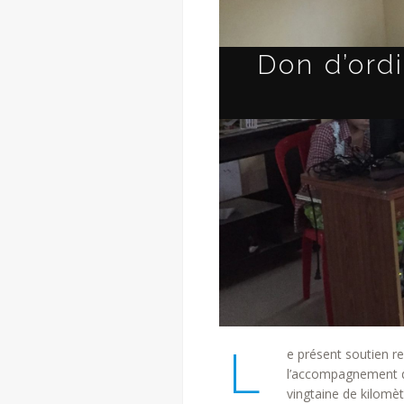
Don d’ord
L
e présent soutien re
l’accompagnement d
vingtaine de kilomèt