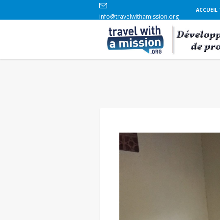
ACCUEIL
info@travelwithamission.org
+33 6 86 84 96 69